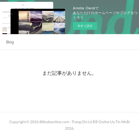
Ameba Owndで
あなただけのホームページやブログをつ
くろう
今すぐ試す
Blog
まだ記事がありません。
Copyright ©
2026
88lodeonline.com - Trang Ghi Lô Đề Online Uy Tín Nhất
2026
.